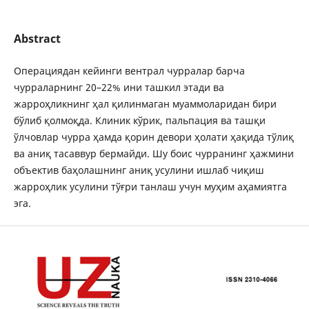
Abstract
Операциядан кейинги вентрал чурралар барча
чурраларнинг 20–22% ини ташкил этади ва
жарроҳликнинг ҳал қилинмаган муаммоларидан бири
бўлиб қолмоқда. Клиник кўрик, пальпация ва ташқи
ўлчовлар чурра ҳамда қорин девори ҳолати ҳақида тўлиқ
ва аниқ тасаввур бермайди. Шу боис чурранинг ҳажмини
объектив баҳолашнинг аниқ усулини ишлаб чиқиш
жарроҳлик усулини тўғри танлаш учун муҳим аҳамиятга
эга.