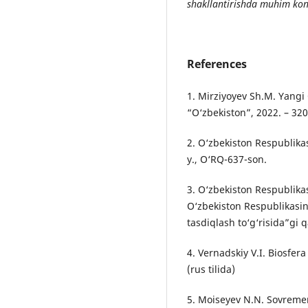
shakllantirishda muhim konse
References
1. Mirziyoyev Sh.M. Yangi 
“O‘zbekiston”, 2022. – 320
2. O‘zbekiston Respublikas
y., O‘RQ-637-son.
3. O‘zbekiston Respublika
O‘zbekiston Respublikasini
tasdiqlash to‘g‘risida”gi q
4. Vernadskiy V.I. Biosfera
(rus tilida)
5. Moiseyev N.N. Sovreme