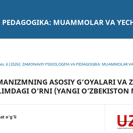
A PEDAGOGIKA: MUAMMOLAR VA YEC
4 No. 6 (2026): ZAMONAVIY PSIXOLOGIYA VA PEDAGOGIKA: MUAMMOLAR V
MANIZMNING ASOSIY G‘OYALARI VA
LIMDAGI O‘RNI (YANGI O‘ZBEKISTON 
t o’g’li