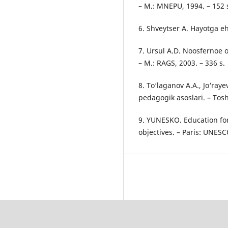
– M.: MNEPU, 1994. – 152 
6. Shveytser A. Hayotga eh
7. Ursul A.D. Noosfernoe o
– M.: RAGS, 2003. – 336 s.
8. To‘laganov A.A., Jo‘ray
pedagogik asoslari. – Tosh
9. YUNESKO. Education fo
objectives. – Paris: UNESC