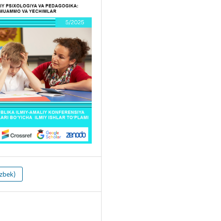
zbek)