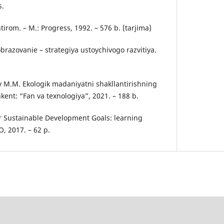
s.
tirom. – M.: Progress, 1992. – 576 b. (tarjima)
brazovanie – strategiya ustoychivogo razvitiya.
ev M.M. Ekologik madaniyatni shakllantirishning
kent: “Fan va texnologiya”, 2021. – 188 b.
r Sustainable Development Goals: learning
O, 2017. – 62 p.