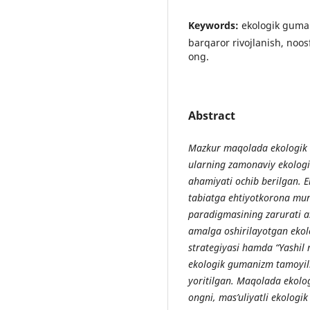
Keywords:
ekologik guman
barqaror rivojlanish, noos
ong.
Abstract
Mazkur
maqolada
ekologik
ularning
zamonaviy
ekolog
ahamiyati
ochib
berilgan
. 
tabiatga ehtiyotkorona mun
paradigmasining zarurati as
amalga oshirilayotgan ekolog
strategiyasi hamda “Yashil
ekologik gumanizm tamoyillar
yoritilgan. Maqolada ekolo
ongni, mas’uliyatli ekologik