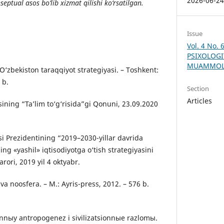
2026-06-2
ptual asos bo‘lib xizmat qilishi ko‘rsatilgan.
Issue
Vol. 4 No.
PSIXOLOGI
MUAMMOLA
O‘zbekiston taraqqiyot strategiyasi. – Toshkent:
 b.
Section
Articles
ining “Ta’lim to‘g‘risida”gi Qonuni, 23.09.2020
si Prezidentining “2019–2030-yillar davrida
ng «yashil» iqtisodiyotga o‘tish strategiyasini
arori, 2019 yil 4 oktyabr.
 va noosfera. – M.: Ayris-press, 2012. – 576 b.
nnыy antropogenez i sivilizatsionnыe razlomы.