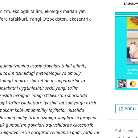
izm, ekologik ta’lim, ekologik madaniyat,
fera tafakkuri, Yangi O‘zbekiston, ekosentrik
gumanizmning
asosiy
g
‘
oyalari
tahlil
qilinib
,
ik
ta
’
lim
tizimidagi
metodologik
va
amaliy
Ekologik inqiroz sharoitida insonparvarlik va
osabatni uyg‘unlashtiruvchi yangi ta’lim
oslab berilgan. Yangi O‘zbekiston sharoitida
ik ta’lim islohotlari, “yashil” iqtisodiyotga o‘tish
PDF (U
 makon” kabi umummilliy loyihalar misolida
ining milliy ta’lim tizimiga singdirilish jarayoni
gik gumanizm g‘oyalari o‘quvchilarda ekosentrik
Published
 xulq-atvorni va barqaror rivojlanish qadriyatlarini