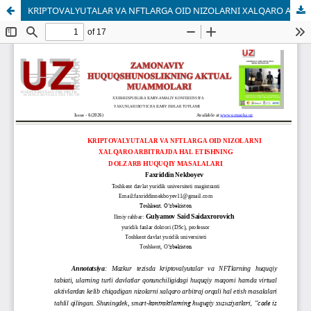
KRIPTOVALYUTALAR VA NFTLARGA OID NIZOLARNI XALQARO ARBITRAJDA HAL ETISHNING DOLZARB HUQUQIY MASALALARI