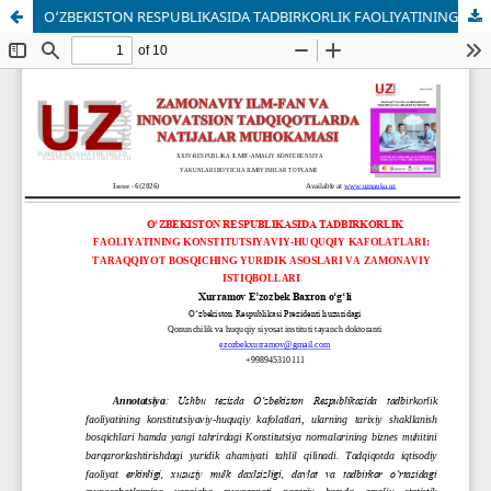
O‘ZBEKISTON RESPUBLIKASIDA TADBIRKORLIK FAOLIYATINING KONSTITUTSIYAVIY-HUQUQIY KAFOLATLARI: TARAQQIYOT BOSQICHING YURIDIK ASOSLARI VA ZAMONAVIY ISTIQBOLLARI