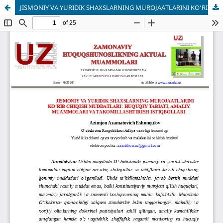
JISMONIY VA YURIDIK SHAXSLARNING MUROJAATLARINI KO‘RIB CHIQISH MUDDATLARI: HUQUQIY TABIATI, AMALIY MUAMMOLARI VA TAKOMILLASHTIRISH ISTIQBOLLARI