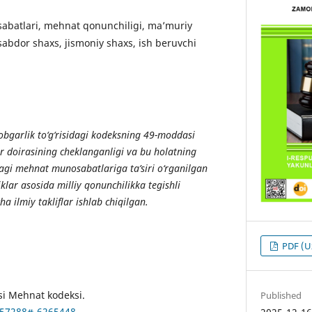
batlari, mehnat qonunchiligi, ma’muriy
sabdor shaxs, jismoniy shaxs, ish beruvchi
bgarlik to‘g‘risidagi kodeksning 49-moddasi
ar doirasining cheklanganligi va bu holatning
dagi mehnat munosabatlariga ta’siri o‘rganilgan
ar asosida milliy qonunchilikka tegishli
cha ilmiy takliflar ishlab chiqilgan.
PDF (U
si Mehnat kodeksi.
Published
6257288#-6265448
.