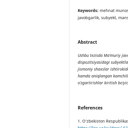
Keywords:
mehnat munosa
javobgarlik, subyekt, man
Abstract
Ushbu tezisda Ma’muriy javo
dispozitsiyasidagi subyektl
jismoniy shaxslar ishtiroki
hamda aniqlangan kamchilikl
o‘zgartirishlar kiritish bo‘yi
References
1. O‘zbekiston Respublika
https://lex.uz/ru/docs/-