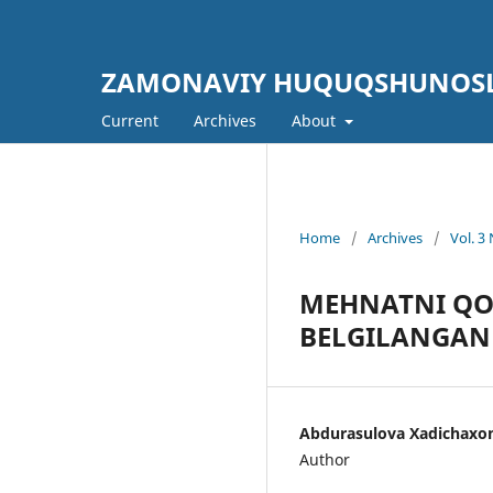
ZAMONAVIY HUQUQSHUNOSL
Current
Archives
About
Home
/
Archives
/
Vol. 
MEHNATNI QO
BELGILANGAN
Abdurasulova Xadichaxon
Author