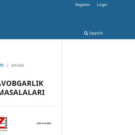
Register
Login
Search
RI
/
Articles
AVOBGARLIK
MASALALARI