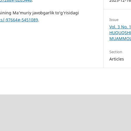
2025-12-1
ining Ma’muriy javobgarlik to‘g‘risidagi
Issue
ocs/-97664#-5451089
.
Vol. 3 No.
HUQUQSHU
MUAMMOL
Section
Articles