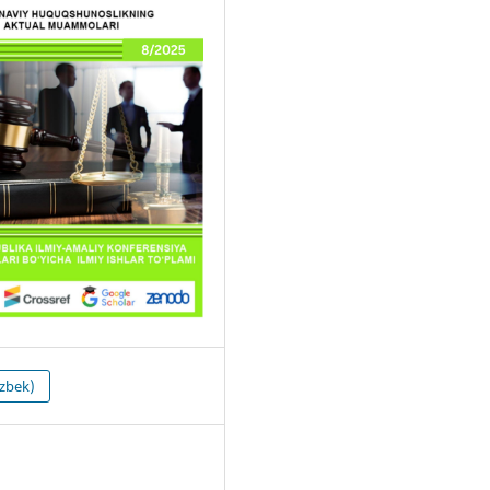
zbek)